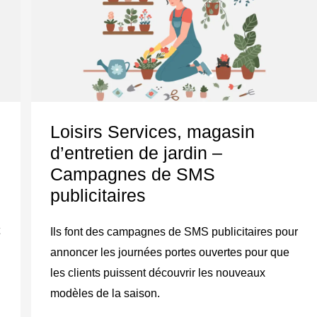
Services,
magasin
d’entretien
de
jardin
–
Loisirs Services, magasin
Campagnes
d’entretien de jardin –
de
Campagnes de SMS
SMS
publicitaires
publicitaires
Ils font des campagnes de SMS publicitaires pour
annoncer les journées portes ouvertes pour que
les clients puissent découvrir les nouveaux
modèles de la saison.