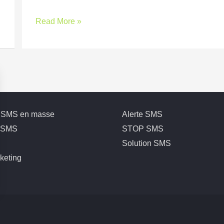
Read More »
e SMS en masse
Alerte SMS
e SMS
STOP SMS
Solution SMS
keting
s Options