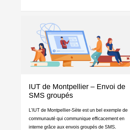
IUT
de
Montpellier
–
Envoi
de
SMS
IUT de Montpellier – Envoi de
groupés
SMS groupés
L’IUT de Montpellier-Sète est un bel exemple de
communauté qui communique efficacement en
interne grâce aux envois groupés de SMS.