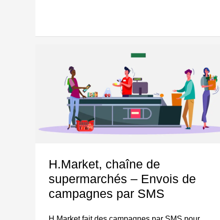
H.Market,
chaîne
de
supermarchés
–
Envois
de
H.Market, chaîne de
campagnes
supermarchés – Envois de
par
campagnes par SMS
SMS
H.Market fait des campagnes par SMS pour