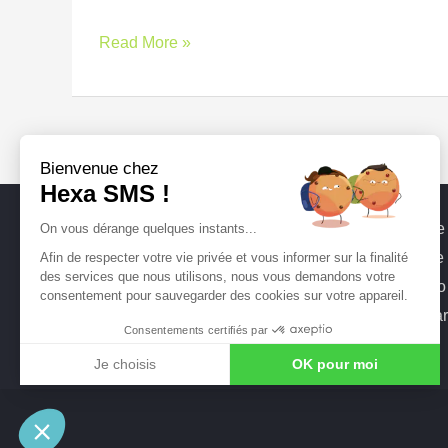
Read More »
Bienvenue chez
Hexa SMS !
Support
Envoi d
On vous dérange quelques instants...
CGVU
Publicit
Afin de respecter votre vie privée et vous informer sur la finalité
des services que nous utilisons, nous vous demandons votre
Protection des données
SMS Pro
consentement pour sauvegarder des cookies sur votre appareil.
Mentions légales
SMS Mar
Consentements certifiés par
Envois internationaux
Je choisis
OK pour moi
Axeptio consent
Plateforme de Gestion du Consentement : Personnalisez vo