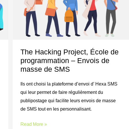
Hacking
Project,
École
de
programmation
–
The Hacking Project, École de
Envois
programmation – Envois de
de
masse de SMS
masse
de
Ils ont choisi la plateforme d’envoi d’ Hexa SMS
SMS
qui leur permet de faire régulièrement du
publipostage qui facilite leurs envois de masse
de SMS tout en les personnalisant.
Read More »