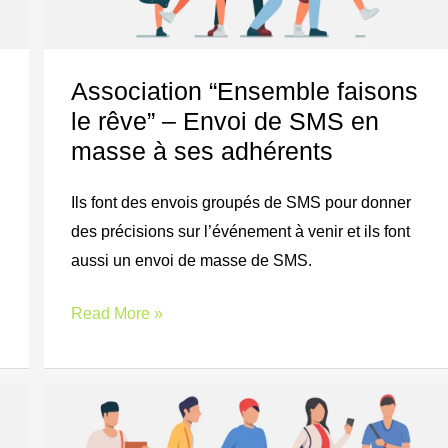
rêve”
–
Envoi
Association “Ensemble faisons
de
le rêve” – Envoi de SMS en
SMS
masse à ses adhérents
en
masse
Ils font des envois groupés de SMS pour donner
à
des précisions sur l’événement à venir et ils font
ses
aussi un envoi de masse de SMS.
adhérents
Read More »
The