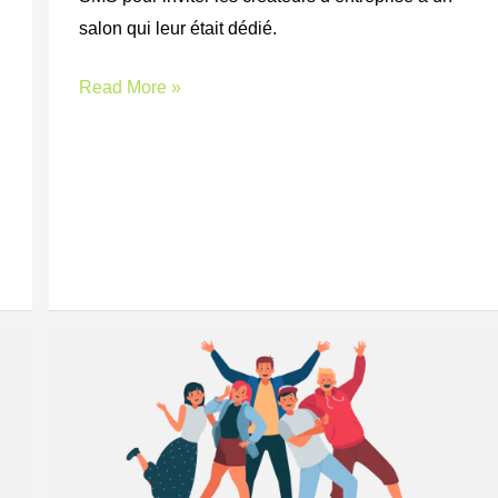
salon qui leur était dédié.
Read More »
Association
“Ensemble
faisons
le