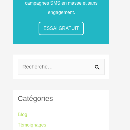
campagnes SMS en masse et sans
engagement.
ESSAI GRATUIT
R
e
c
Catégories
h
e
Blog
r
Témoignages