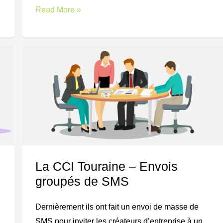
Read More »
La
CCI
Touraine
–
Envois
groupés
de
La CCI Touraine – Envois
SMS
groupés de SMS
Dernièrement ils ont fait un envoi de masse de
SMS pour inviter les créateurs d’entreprise à un