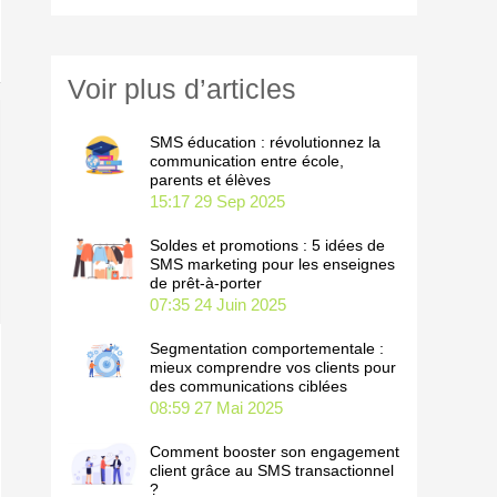
c
h
Voir plus d’articles
e
r
SMS éducation : révolutionnez la
communication entre école,
parents et élèves
15:17
29 Sep 2025
:
Soldes et promotions : 5 idées de
SMS marketing pour les enseignes
de prêt-à-porter
07:35
24 Juin 2025
Segmentation comportementale :
mieux comprendre vos clients pour
des communications ciblées
08:59
27 Mai 2025
Comment booster son engagement
client grâce au SMS transactionnel
?