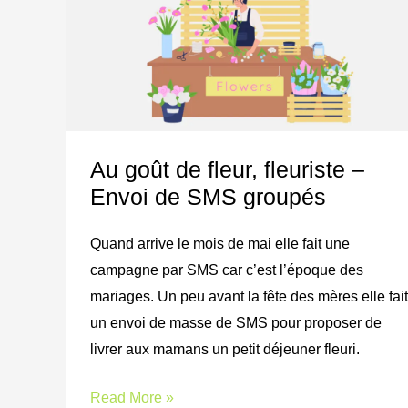
goût
de
fleur,
fleuriste
–
Envoi
Au goût de fleur, fleuriste –
de
Envoi de SMS groupés
SMS
groupés
Quand arrive le mois de mai elle fait une
campagne par SMS car c’est l’époque des
mariages. Un peu avant la fête des mères elle fait
un envoi de masse de SMS pour proposer de
livrer aux mamans un petit déjeuner fleuri.
Read More »