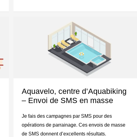
Aquavelo,
centre
d’Aquabiking
–
Envoi
de
SMS
Aquavelo, centre d’Aquabiking
en
– Envoi de SMS en masse
masse
Je fais des campagnes par SMS pour des
opérations de parrainage. Ces envois de masse
de SMS donnent d’excellents résultats.