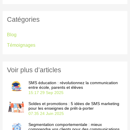
e
c
Catégories
h
e
Blog
r
Témoignages
c
h
e
Voir plus d’articles
r
SMS éducation : révolutionnez la communication
entre école, parents et élèves
15:17
29 Sep 2025
:
Soldes et promotions : 5 idées de SMS marketing
pour les enseignes de prêt-à-porter
07:35
24 Juin 2025
Segmentation comportementale : mieux
comprendre vos clients pour des communications