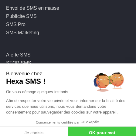
Envoi de SMS en masse
Publicite SMS
SMS Pro
SMS Marketing
Alerte SMS
STOP SMS
Solution SMS
Bienvenue chez
Hexa SMS !
On vous dérange quelques instants...
Une question ?
Afin de respecter votre vie privée et vous informer sur la finalité des
services que nous utilisons, nous vous demandons votre
04 84 48 61 40
consentement pour sauvegarder des cookies sur votre appareil.
Consentements certifiés par
Je choisis
OK pour moi