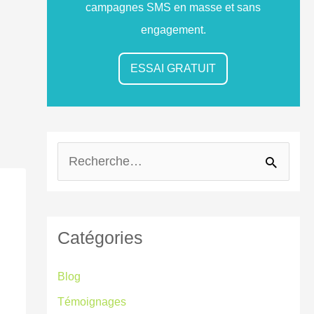
campagnes SMS en masse et sans
engagement.
ESSAI GRATUIT
R
e
c
Catégories
h
e
Blog
r
Témoignages