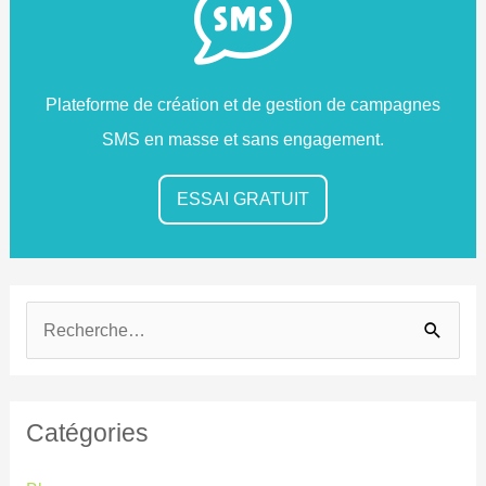
Plateforme de création et de gestion de campagnes
SMS en masse et sans engagement.
ESSAI GRATUIT
R
e
c
Catégories
h
e