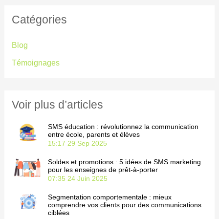
c
Catégories
h
e
Blog
r
Témoignages
c
h
e
Voir plus d’articles
r
SMS éducation : révolutionnez la communication
entre école, parents et élèves
15:17
29 Sep 2025
:
Soldes et promotions : 5 idées de SMS marketing
pour les enseignes de prêt-à-porter
07:35
24 Juin 2025
Segmentation comportementale : mieux
comprendre vos clients pour des communications
ciblées